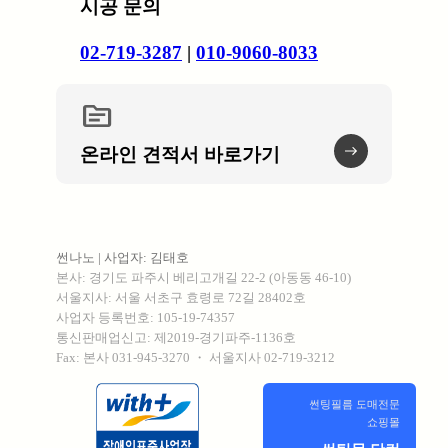
시공 문의
02-719-3287
|
010-9060-8033
topic
온라인 견적서 바로가기
썬나노 | 사업자: 김태호ㅤ
본사: 경기도 파주시 베리고개길 22-2 (아동동 46-10)
서울지사: 서울 서초구 효령로 72길 28402호
사업자 등록번호: 105-19-74357
통신판매업신고: 제2019-경기파주-1136호
Fax: 본사 031-945-3270 ・ 서울지사 02-719-3212
썬팅필름 도매전문
쇼핑몰