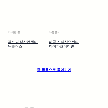
first_page
last_page
이전 글
다음 글
김포 지식산업센터
마곡 지식산업센터
듀클래스
아이파크디어반
글 목록으로 돌아가기