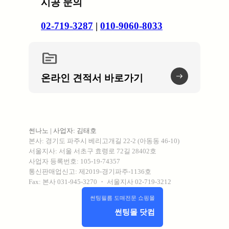
시공 문의
02-719-3287
|
010-9060-8033
topic
온라인 견적서 바로가기
썬나노 | 사업자: 김태호ㅤ
본사: 경기도 파주시 베리고개길 22-2 (아동동 46-10)
서울지사: 서울 서초구 효령로 72길 28402호
사업자 등록번호: 105-19-74357
통신판매업신고: 제2019-경기파주-1136호
Fax: 본사 031-945-3270 ・ 서울지사 02-719-3212
썬팅필름 도매전문 쇼핑몰
썬팅몰 닷컴