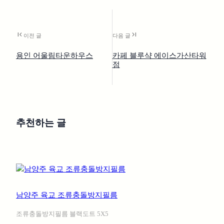
first_page
last_page
이전 글
다음 글
용인 어울림타운하우스
카페 블루샥 에이스가산타워
점
추천하는 글
남양주 육교 조류충돌방지필름
조류충돌방지필름 블랙도트 5X5