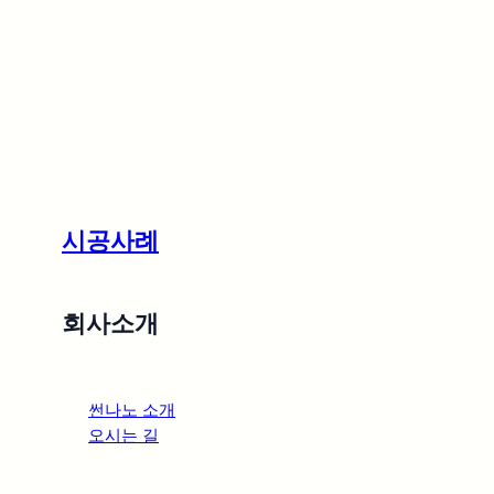
last_page
이전
다음 글
first_page
글
세종시 아파트
파주
첫마을3단지퍼스트프라임
시공사례
단독주택
회사소개
글 목록으로 돌아가기
썬나노 소개
오시는 길