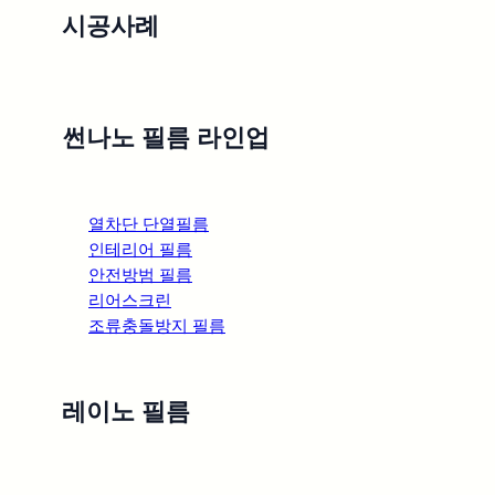
시공사례
썬나노 | 사업자: 김태호ㅤ
본사: 경기도 파주시 베리고개길 22-2
topic
(아동동 46-10)
이메일: film@sunnano.co.kr
간편 견적
사업자 등록번호: 105-19-74357
썬나노 필름 라인업
통신판매업신고: 제2019-
문의
경기파주-1136호
Fax: 본사 031-945-3270 ・ 서울지사 02-
719-3212
열차단 단열필름
인테리어 필름
시공 문의
안전방범 필름
리어스크린
조류충돌방지 필름
02-719-3287
|
010-9060-
8033
레이노 필름
copyright©2003-2026 SunNano All Right Reserved.