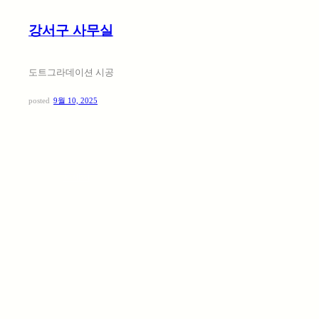
강서구 사무실
도트그라데이션 시공
posted
9월 10, 2025
:
자세히
서울시내
버스정류장