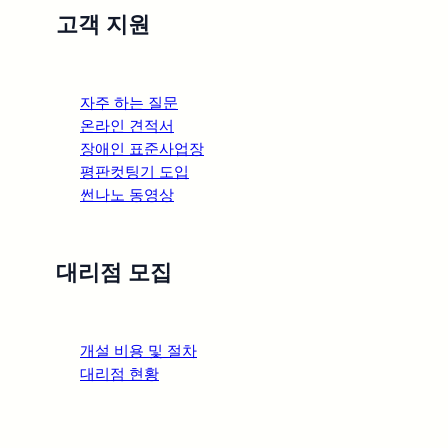
고객 지원
썬팅필름
도매전문쇼핑몰
썬팅몰 닷컴
자주 하는 질문
온라인 견적서
장애인 표준사업장
평판컷팅기 도입
썬나노 동영상
시공 문의
대리점 모집
02-719-3287
|
010-9060-8033
개설 비용 및 절차
topic
대리점 현황
온라인 견적서 바로가기