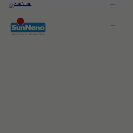
웨스틴 서울 파르나스
상업공간
열차단 단열필름 시공 (시그니처 3595)