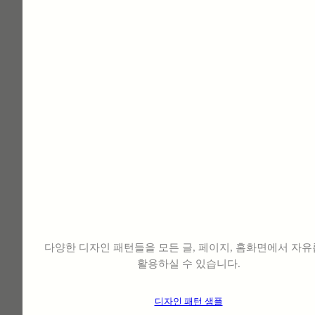
부산 기장군청
열차단 단열필름 시공
posted
9월 11, 2025
클릭 한번으로 디자인하는
⠀
+800개
⠀
디자인 제공
다양한 디자인 패턴들을 모든 글, 페이지, 홈화면에서 자
활용하실 수 있습니다.
디자인 패턴 샘플