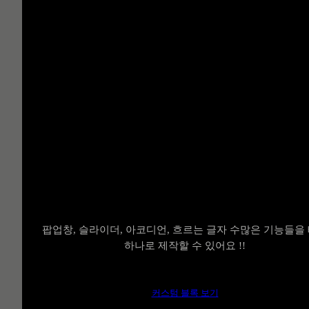
이제 테마 하나로 끝 !!
⠀
30개 이펙트
⠀
블록
팝업창, 슬라이더, 아코디언, 흐르는 글자 수많은 기능들을
하나로 제작할 수 있어요 !!
커스텀 블록 보기