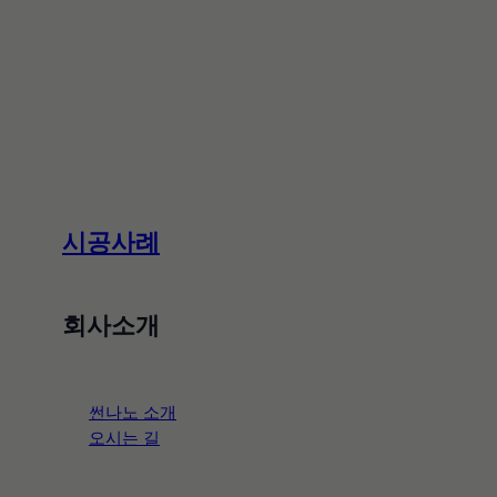
first_page
last_page
이전 글
다음 글
시공사례
화담고등학교
과천 약국
회사소개
글 목록으로 돌아가기
썬나노 소개
오시는 길