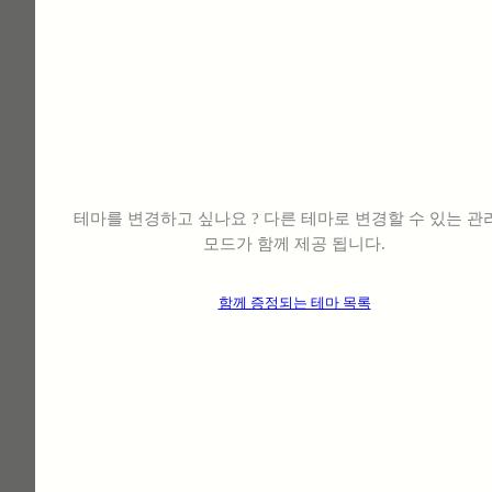
테마 한 개 가격으로
서울시내 버스정류장
열차단 단열필름 시공 (프레스티지 1570)
⠀14개 테마⠀
모두 제공
posted
9월 11, 2025
테마를 변경하고 싶나요 ? 다른 테마로 변경할 수 있는 관
모드가 함께 제공 됩니다.
:
함께 증정되는 테마 목록
자세히
부산
기장군청