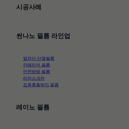
시공사례
썬나노 | 사업자: 김태호ㅤ
본사: 경기도 파주시 베리고개길 22-2
topic
(아동동 46-10)
이메일: film@sunnano.co.kr
간편 견적
썬나노 필름 라인업
사업자 등록번호: 105-19-74357
통신판매업신고: 제2019-
문의
경기파주-1136호
Fax: 본사 031-945-3270 ・ 서울지사 02-
719-3212
열차단 단열필름
인테리어 필름
안전방범 필름
시공 문의
리어스크린
조류충돌방지 필름
02-719-3287
|
010-9060-
8033
레이노 필름