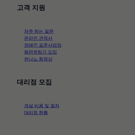
copyright©2003-2026 SunNano All Right Reserved.
고객 지원
썬팅필름
도매전문쇼핑몰
자주 하는 질문
썬팅몰 닷컴
온라인 견적서
장애인 표준사업장
평판컷팅기 도입
썬나노 동영상
시공 문의
대리점 모집
02-719-3287
|
010-9060-8033
개설 비용 및 절차
대리점 현황
topic
온라인 견적서 바로가기