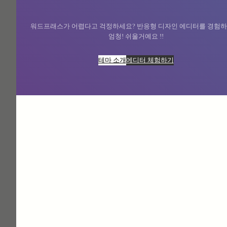
강서구 사무실
워드프래스가 어렵다고 걱정하세요? 반응형 디자인 에디터를 경험하
엄청! 쉬울거예요 !!
도트그라데이션 시공
테마 소개
에디터 체험하기
posted
9월 10, 2025
:
자세히
서울시내
버스정류장